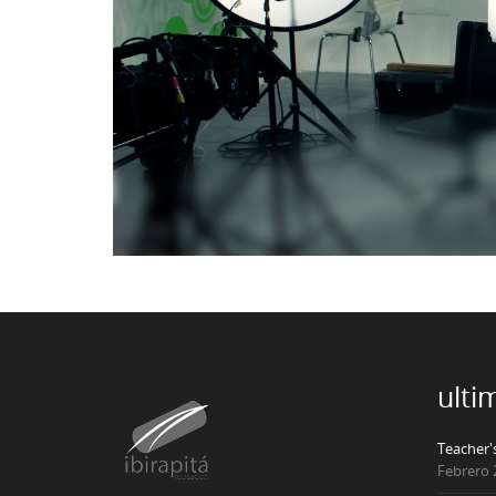
ulti
Teacher'
Febrero 