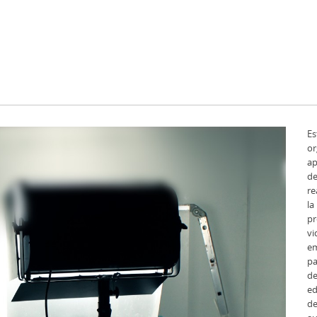
Es
or
ap
de
re
la
p
vi
em
pa
de
e
d