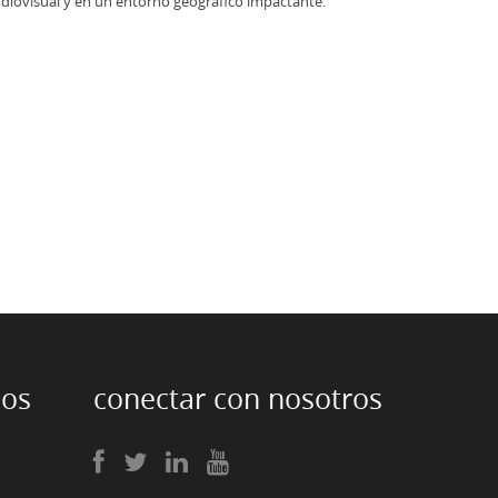
diovisual y en un entorno geográfico impactante.
nos
conectar con nosotros