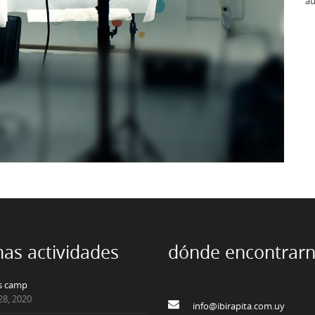
au
mas actividades
dónde encontrar
s camp
28, 2020
info@ibirapita.com.uy